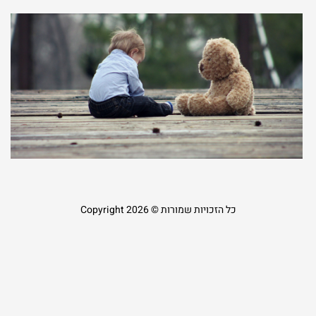
ה
ס
מ
כ
ל
21
קר
כל הזכויות שמורות © Copyright 2026