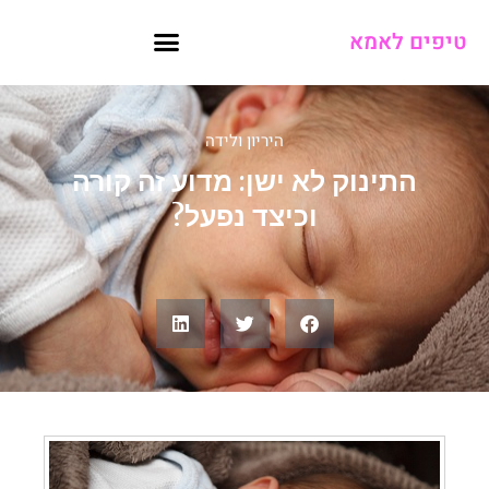
טיפים לאמא
היריון ולידה
התינוק לא ישן: מדוע זה קורה
וכיצד נפעל?