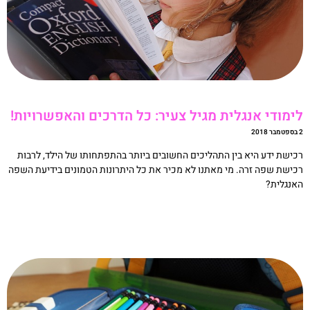
ימודי אנגלית מגיל צעיר: כל הדרכים והאפשרויות!
20
כישת ידע היא בין התהליכים החשובים ביותר בהתפתחותו של הילד, לרבות
כישת שפה זרה. מי מאתנו לא מכיר את כל היתרונות הטמונים בידיעת השפה
אנגלית?
קריאה »