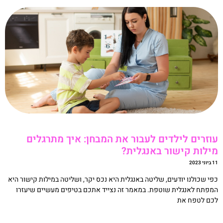
וזרים לילדים לעבור את המבחן: איך מתרגלים
ילות קישור באנגלית?
ני 2023
פי שכולנו יודעים, שליטה באנגלית היא נכס יקר, ושליטה במילות קישור היא
מפתח לאנגלית שוטפת. במאמר זה נצייד אתכם בטיפים מעשיים שיעזרו
כם לטפח את
קריאה »