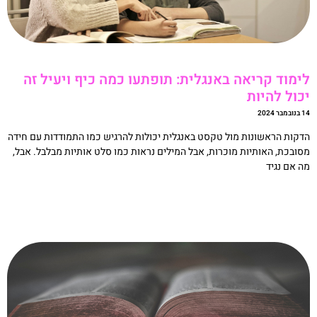
ימוד קריאה באנגלית: תופתעו כמה כיף ויעיל זה
כול להיות
מבר 2024
דקות הראשונות מול טקסט באנגלית יכולות להרגיש כמו התמודדות עם חידה
סובכת, האותיות מוכרות, אבל המילים נראות כמו סלט אותיות מבלבל. אבל,
ה אם נגיד
קריאה »