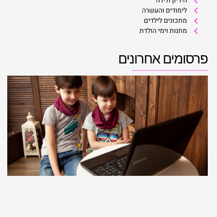
היריון ולידה
לימודים והעשרה
מתכונים לילדים
מתנות וימי הולדת
פרסומים אחרונים
ב
ה
ל
ה
מ
ש
ב
6
20
קר