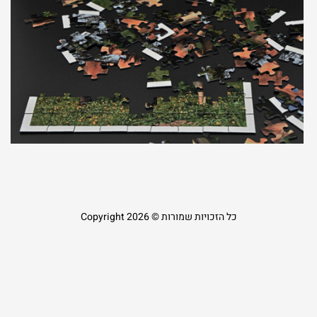
צ
ה
כ
ת
ז
ב
8
18
קר
כל הזכויות שמורות © Copyright 2026