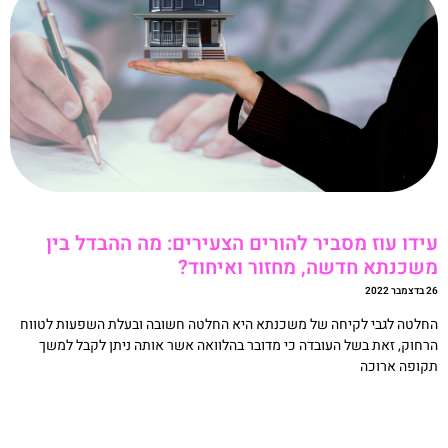
ידו עוז מסביר להורים הצעירים: מה ההבדל בין
שכנתא חדשה, מחזור ואיחוד?
מבר 2022
חלטה לגבי לקיחה של משכנתא היא החלטה חשובה ובעלת השפעות לטווח
רחוק, זאת בשל העובדה כי מדובר בהלוואה אשר אותה ניתן לקבל למשך
קופה ארוכה
קריאה »