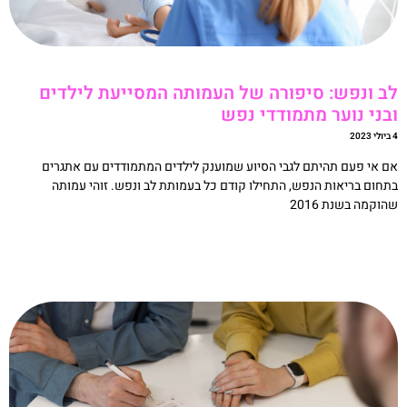
ב ונפש: סיפורה של העמותה המסייעת לילדים
בני נוער מתמודדי נפש
20
ם אי פעם תהיתם לגבי הסיוע שמוענק לילדים המתמודדים עם אתגרים
תחום בריאות הנפש, התחילו קודם כל בעמותת לב ונפש. זוהי עמותה
הוקמה בשנת 2016
קריאה »