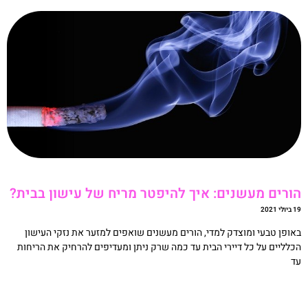
ורים מעשנים: איך להיפטר מריח של עישון בבית?
לי 2021
אופן טבעי ומוצדק למדי, הורים מעשנים שואפים למזער את נזקי העישון
כלליים על כל דיירי הבית עד כמה שרק ניתן ומעדיפים להרחיק את הריחות
ד
קריאה »