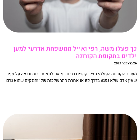
ך פעלו משה, רפי ואייל ממשפחת אדרעי למען
לדים בתקופת הקורונה
מבר 2021
שבר הקורונה העולמי הציב קשיים רבים בני אוכלוסיות רבות ונראה על פניו
אין אדם שלא נפגע בדרך כזו או אחרת מההשלכות שלו והנזקים שהוא גרם
קריאה »