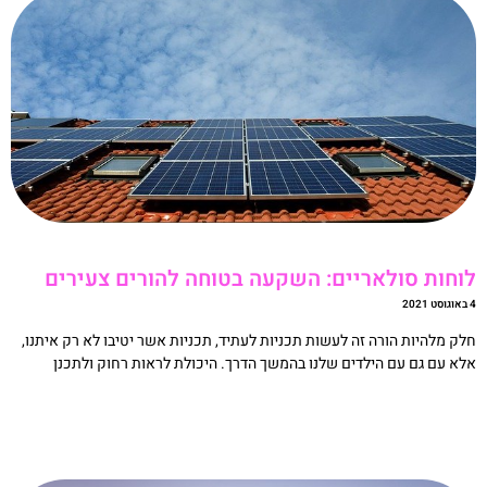
וחות סולאריים: השקעה בטוחה להורים צעירים
20
לק מלהיות הורה זה לעשות תכניות לעתיד, תכניות אשר יטיבו לא רק איתנו,
לא עם גם עם הילדים שלנו בהמשך הדרך. היכולת לראות רחוק ולתכנן
קריאה »