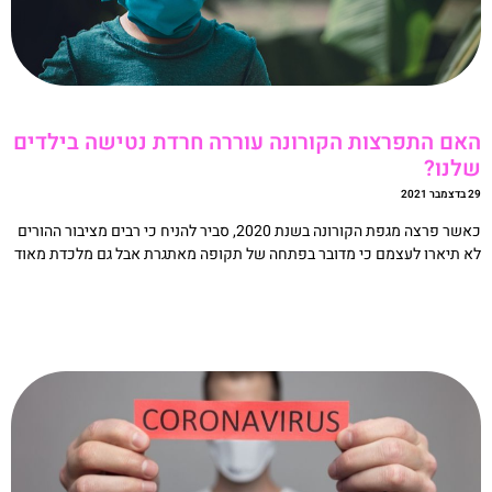
אם התפרצות הקורונה עוררה חרדת נטישה בילדים
לנו?
מבר 2021
כאשר פרצה מגפת הקורונה בשנת 2020, סביר להניח כי רבים מציבור ההורים
א תיארו לעצמם כי מדובר בפתחה של תקופה מאתגרת אבל גם מלכדת מאוד
קריאה »