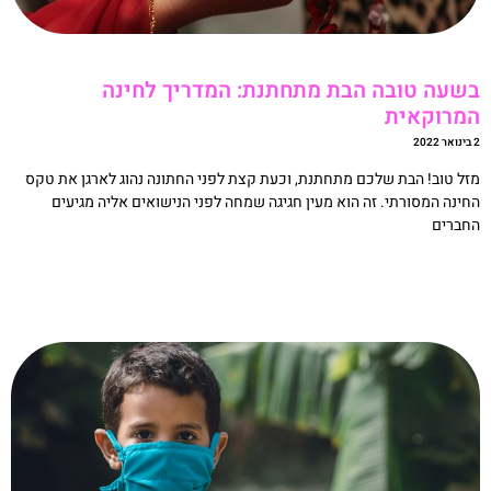
שעה טובה הבת מתחתנת: המדריך לחינה
מרוקאית
20
זל טוב! הבת שלכם מתחתנת, וכעת קצת לפני החתונה נהוג לארגן את טקס
חינה המסורתי. זה הוא מעין חגיגה שמחה לפני הנישואים אליה מגיעים
חברים
קריאה »